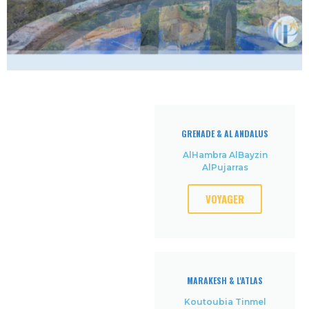
GRENADE & AL ANDALUS
AlHambra AlBayzin
AlPujarras
VOYAGER
MARAKESH & L'ATLAS
Koutoubia Tinmel