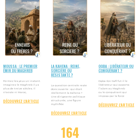
MOUSSA : LE PREMIER
LA KAHENA : REINE,
OQBA : LIBÉRATEUR OU
ÉMIR DU MAGHREB
SORCIÈRE OU
CONQUÉRANT ?
RÉSISTANTE ?
Fermez les yeux un instant.
Oqba Ibn Nafi fut-il le
Imaginez le Maghreb il y a
libérateur qui apporta
La question centrale reste
plus de treize siècles. Il
l’islam au Maghreb
donc ouverte : qui était
n’existe ni Maroc,
ou le conquérant qui
réellement la Kahena ?
imposa par la force
Une dirigeante politique
DÉCOUVREZ L'ARTICLE
structurée, une figure
DÉCOUVREZ L'ARTICLE
mythifiée
DÉCOUVREZ L'ARTICLE
204